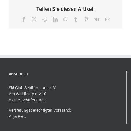
Teilen Sie diesen Artikel!
Facebook
X
Reddit
LinkedIn
WhatsApp
Tumblr
Pinterest
Vk
E-
Mail
ANSCHRIFT
Ski-Club Schifferstadt e. V.
Am Waldfestplatz 10
67115 Schifferstadt
Vertretungsberechtigter Vorstand:
Anja Reiß