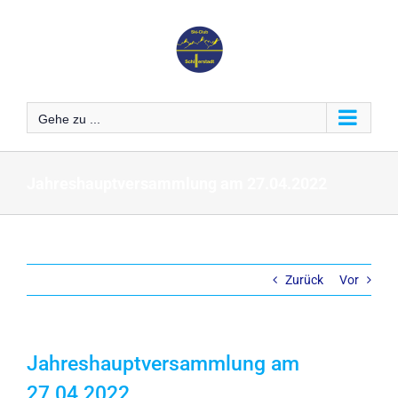
Zum
Inhalt
springen
Gehe zu ...
Jahreshauptversammlung am 27.04.2022
Zurück
Vor
Jahreshauptversammlung am
27.04.2022