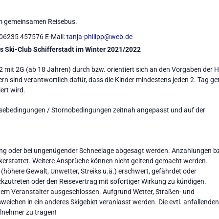
t im gemeinsamen Reisebus.
 06235 457576 E-Mail:
tanja-philipp@web.de
s Ski-Club Schifferstadt im Winter 2021/2022
mit 2G (ab 18 Jahren) durch bzw. orientiert sich an den Vorgaben der Ho
ltern sind verantwortlich dafür, dass die Kinder mindestens jeden 2. Tag g
ert wird.
isebedingungen / Stornobedingungen zeitnah angepasst und auf der
gung oder bei ungenügender Schneelage abgesagt werden. Anzahlungen b
ckerstattet. Weitere Ansprüche können nicht geltend gemacht werden.
(höhere Gewalt, Unwetter, Streiks u.ä.) erschwert, gefährdet oder
ückzutreten oder den Reisevertrag mit sofortiger Wirkung zu kündigen.
dem Veranstalter ausgeschlossen. Aufgrund Wetter, Straßen- und
eichen in ein anderes Skigebiet veranlasst werden. Die evtl. anfallenden
ilnehmer zu tragen!