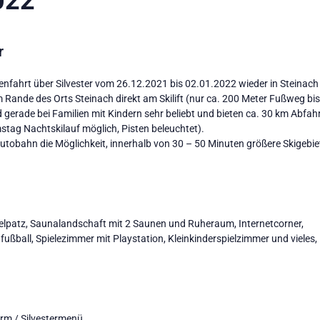
022
r
ienfahrt über Silvester vom 26.12.2021 bis 02.01.2022 wieder in Steinach a
Rande des Orts Steinach direkt am Skilift (nur ca. 200 Meter Fußweg bis 
 gerade bei Familien mit Kindern sehr beliebt und bieten ca. 30 km Abfah
stag Nachtskilauf möglich, Pisten beleuchtet).
utobahn die Möglichkeit, innerhalb von 30 – 50 Minuten größere Skigebie
elpatz, Saunalandschaft mit 2 Saunen und Ruheraum, Internetcorner,
hfußball, Spielezimmer mit Playstation, Kleinkinderspielzimmer und vieles,
orm / Silvestermenü