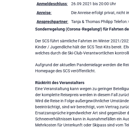
Anmeldeschluss
:
26.09.2021 bis 20:00 Uhr
Anreise
:
Die Anreise erfolgt privat, nich
Ansprechpartner
:
Tanja & Thomas Philipp Telefon:
Sonderregelung (Corona-Regelung!) für Fahrten de
Der SCS führt sämtliche Fahrten im Winter 2021/2022 
Kinder / Jugendliche hält der SCS Test-Kits bereit. E
welches durch die Ski-Club-Verantwortlichen kontrolli
Aufgrund der aktuellen Pandemielage werden die Re
Homepage des SCS veröffentlicht.
Rücktritt des Veranstalters
Eine Veranstaltung kann wegen zu geringer Beteili
der komplette Reisepreis werden in diesem Fall zurü
Wird die Reise in Folge außergewöhnlicher Umstände 
beeinträchtigt, sind wir berechtigt, vom Vertrag zur
Ersatzansprüche irgendwelcher Art sind gegenüber 
Schneeverhältnissen kann in Ausnahmefällen ein Ausw
Mehrkosten für Unterkunft oder Skipass sind vom Te