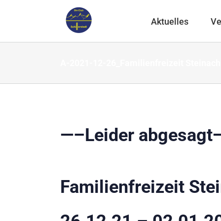
Zum
Inhalt
Aktuelles
Ve
springen
A-2021-12-26_Familienfreizeit Steinach
—–Leider abgesagt
Familienfreizeit St