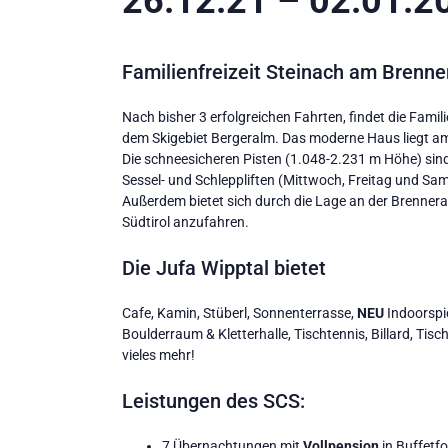
26.12.21 – 02.01.2
Familienfreizeit Steinach am Brenne
Nach bisher 3 erfolgreichen Fahrten, findet die Famil
dem Skigebiet Bergeralm. Das moderne Haus liegt am 
Die schneesicheren Pisten (1.048-2.231 m Höhe) sind
Sessel- und Schleppliften (Mittwoch, Freitag und Sam
Außerdem bietet sich durch die Lage an der Brennera
Südtirol anzufahren.
Die Jufa Wipptal bietet
Cafe, Kamin, Stüberl, Sonnenterrasse,
NEU
Indoorspi
Boulderraum & Kletterhalle, Tischtennis, Billard, Tisc
vieles mehr!
Leistungen des SCS:
7 Übernachtungen mit
Vollpension
in Buffetf